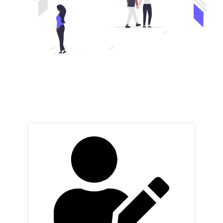
GreenLight Element Text Path