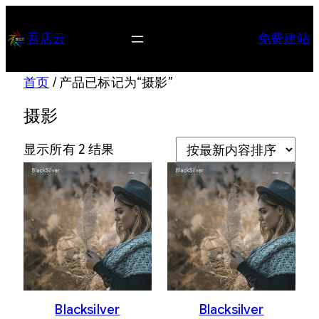
跳
至
吾店云
免费建站
内
容
首页
/ 产品已标记为“摄影”
摄影
按
显示所有 2 结果
最
新
内
容
排
序
Blacksilver
Blacksilver