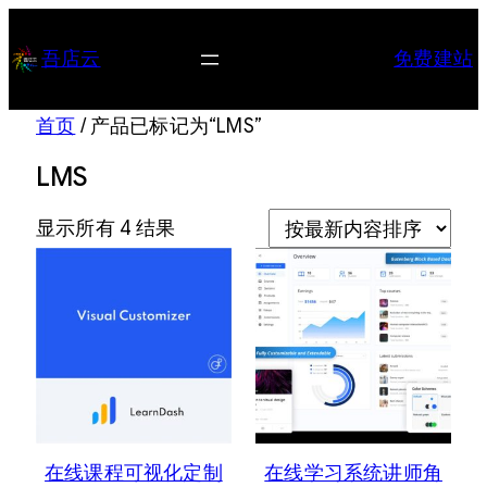
跳
至
吾店云
免费建站
内
容
首页
/ 产品已标记为“LMS”
LMS
按
显示所有 4 结果
最
新
内
容
排
序
在线课程可视化定制
在线学习系统讲师角