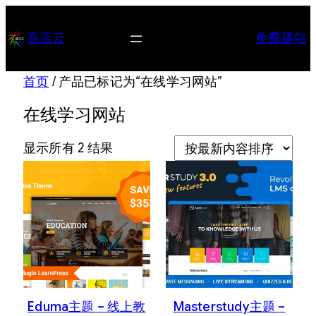
跳
至
吾店云
免费建站
内
容
首页
/ 产品已标记为“在线学习网站”
在线学习网站
按
显示所有 2 结果
最
新
内
容
排
序
Eduma主题 – 线上教
Masterstudy主题 –