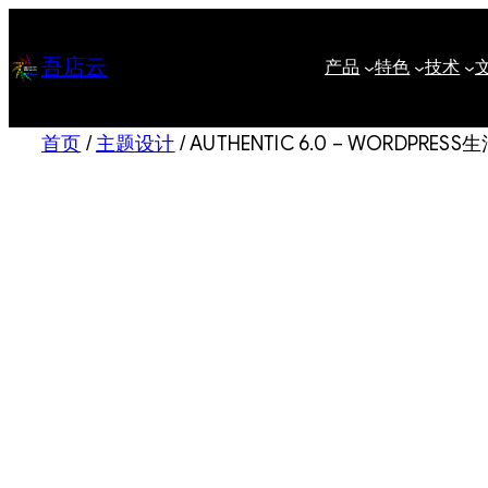
跳
至
吾店云
产品
特色
技术
内
容
首页
/
主题设计
/ AUTHENTIC 6.0 – WORDP