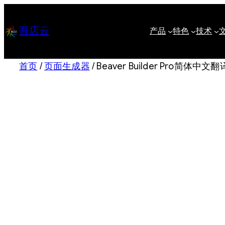
跳
至
吾店云
产品
特色
技术
内
容
首页
/
页面生成器
/ Beaver Builder Pro简体中文