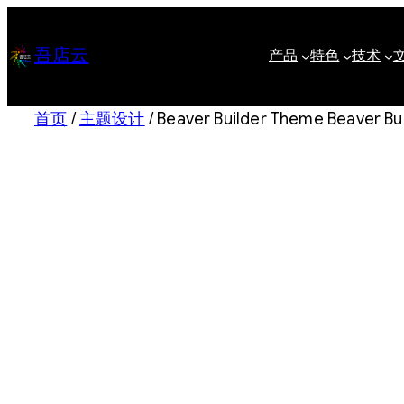
跳
至
吾店云
产品
特色
技术
内
容
首页
/
主题设计
/ Beaver Builder Theme Beaver B