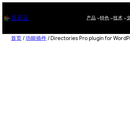
跳
至
吾店云
产品
特色
技术
内
容
首页
/
功能插件
/ Directories Pro plugin for 