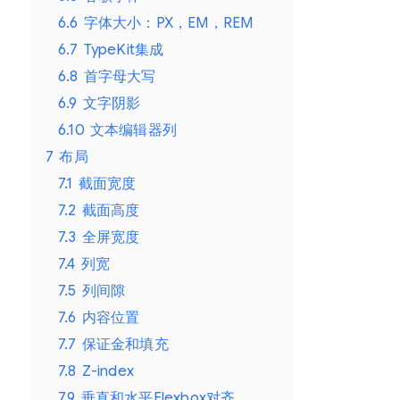
6.6
字体大小：PX，EM，REM
6.7
TypeKit集成
6.8
首字母大写
6.9
文字阴影
6.10
文本编辑器列
7
布局
7.1
截面宽度
7.2
截面高度
7.3
全屏宽度
7.4
列宽
7.5
列间隙
7.6
内容位置
7.7
保证金和填充
7.8
Z-index
7.9
垂直和水平Flexbox对齐