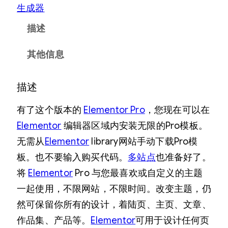
¥
为
生成器
6
：
描述
9
¥
9
4
其他信息
.
9
描述
0
9
0
.
有了这个版本的
Elementor Pro
，您现在可以在
。
0
Elementor
编辑器区域内安装无限的Pro模板。
无需从
Elementor
library网站手动下载Pro模
0
板。也不要输入购买代码。
多站点
也准备好了。
。
将
Elementor
Pro 与您最喜欢或自定义的主题
一起使用，不限网站，不限时间。改变主题，仍
然可保留你所有的设计，着陆页、主页、文章、
作品集、产品等。
Elementor
可用于设计任何页