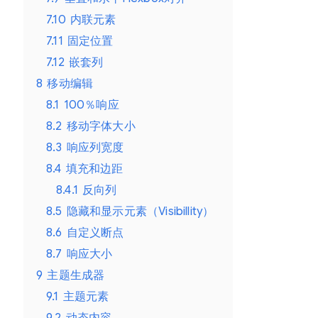
7.10
内联元素
7.11
固定位置
7.12
嵌套列
8
移动编辑
8.1
100％响应
8.2
移动字体大小
8.3
响应列宽度
8.4
填充和边距
8.4.1
反向列
8.5
隐藏和显示元素（Visibillity）
8.6
自定义断点
8.7
响应大小
9
主题生成器
9.1
主题元素
9.2
动态内容