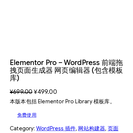
Elementor Pro – WordPress 前端拖
拽页面生成器 网页编辑器 (包含模板
库)
原
当
¥
699.00
¥
499.00
本版本包括 Elementor Pro Library 模板库。
价
前
为
价
免费使用
：
格
Category:
WordPress 插件
, 
网站构建器
, 
页面