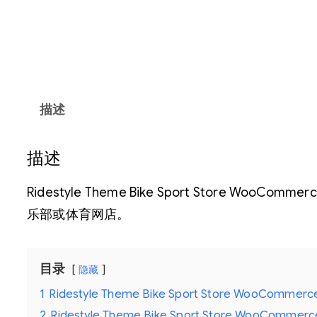
描述
描述
Ridestyle Theme Bike Sport St
乐部或体育网店。
目录
隐藏
1
Ridestyle Theme Bike Sport Store WooC
2
Ridestyle Theme Bike Sport Store WooC