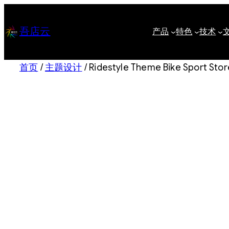
跳
至
吾店云
产品
特色
技术
内
容
首页
/
主题设计
/ Ridestyle Theme Bike Spo