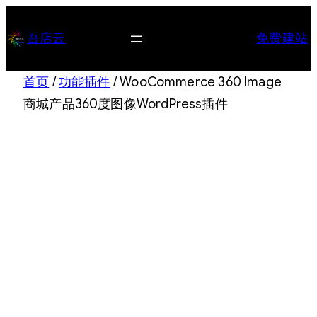
跳
至
吾店云
免费建站
内
容
首页
/
功能插件
/ WooCommerce 360 Image
商城产品360度图像WordPress插件