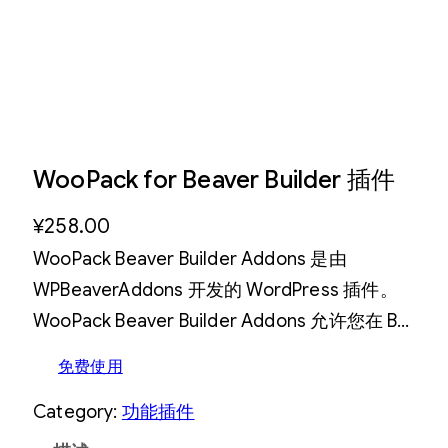
WooPack for Beaver Builder 插件
¥
258.00
WooPack Beaver Builder Addons 是由
WPBeaverAddons 开发的 WordPress 插件。
WooPack Beaver Builder Addons 允许您在 B…
免费使用
Category:
功能插件