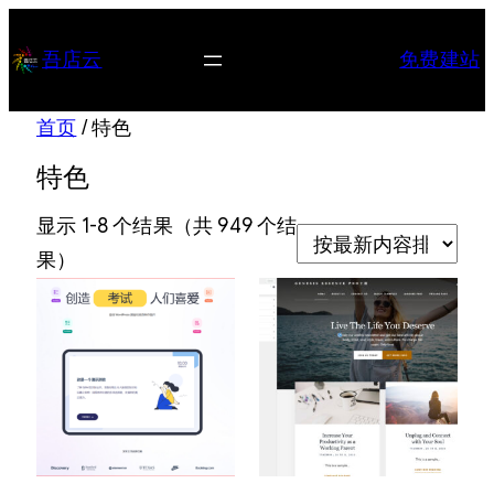
跳
至
吾店云
免费建站
内
容
首页
/ 特色
特色
显示 1-8 个结果（共 949 个结
按
果）
最
新
内
容
排
序