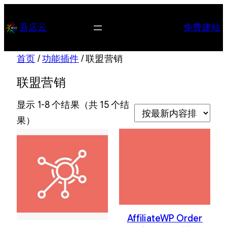
跳
至
吾店云
免费建站
内
容
首页
/
功能插件
/ 联盟营销
联盟营销
显示 1-8 个结果（共 15 个结
按
果）
最
新
内
容
排
序
AffiliateWP Order