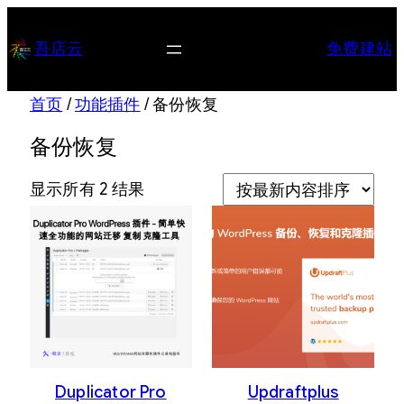
跳
至
吾店云
免费建站
内
容
首页
/
功能插件
/ 备份恢复
备份恢复
按
显示所有 2 结果
最
新
内
容
排
序
Duplicator Pro
Updraftplus