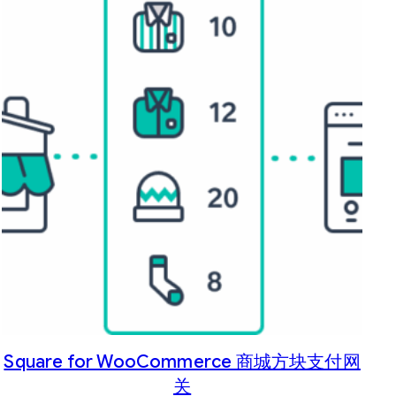
Square for WooCommerce 商城方块支付网
关