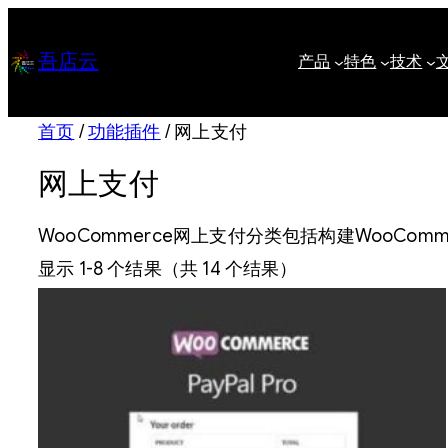
跳
至
吾店云
产品
特色
技术
内
容
首页
/
功能插件
/ 网上支付
网上支付
WooCommerce网上支付分类包括构建WooC
按
显示 1-8 个结果（共 14 个结果）
最
新
内
容
排