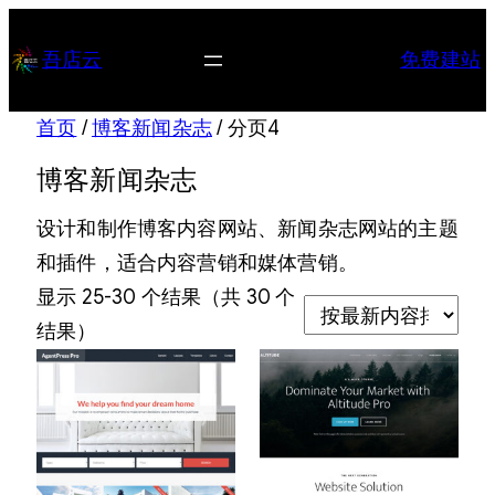
跳
至
吾店云
免费建站
内
容
首页
/
博客新闻杂志
/ 分页4
博客新闻杂志
设计和制作博客内容网站、新闻杂志网站的主题
和插件，适合内容营销和媒体营销。
显示 25-30 个结果（共 30 个
按
结果）
最
新
内
容