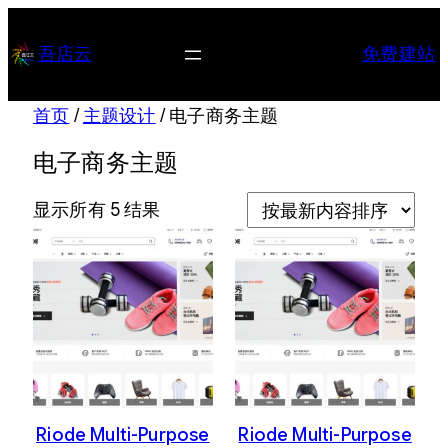
跳
至
吾店云
免费建站
内
容
首页
/
主题设计
/ 电子商务主题
电子商务主题
按
显示所有 5 结果
最
新
内
容
排
序
Riode Multi-Purpose
Riode Multi-Purpose