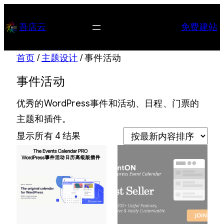
跳
至
吾店云
免费建站
内
容
首页
/
主题设计
/ 事件活动
事件活动
优秀的WordPress事件和活动、日程、门票的
主题和插件。
按
显示所有 4 结果
最
新
内
容
排