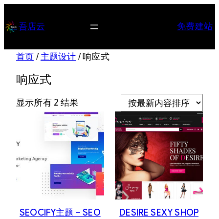
跳
至
吾店云
免费建站
内
容
首页
/
主题设计
/ 响应式
响应式
按
显示所有 2 结果
最
新
内
容
排
序
SEOCIFY主题 – SEO
DESIRE SEXY SHOP