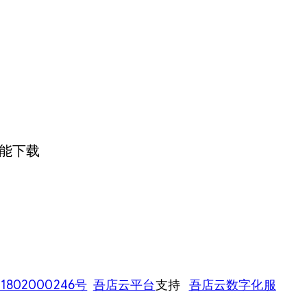
能下载
？
802000246号
吾店云平台
支持
吾店云数字化服