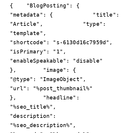
{    "BlogPosting": {        
"metadata": {            "title": 
"Article",            "type": 
"template",            
"shortcode": "s-6130d16c7959d",            
"isPrimary": "1",            
"enableSpeakable": "disable"        
},        "image": {            
"@type": "ImageObject",            
"url": "%post_thumbnail%"        
},        "headline": 
"%seo_title%",        
"description": 
"%seo_description%",        