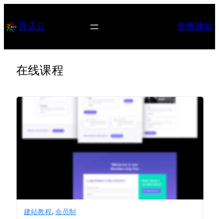
跳
至
吾店云
免费建站
内
容
在线课程
建站教程
,
会员制