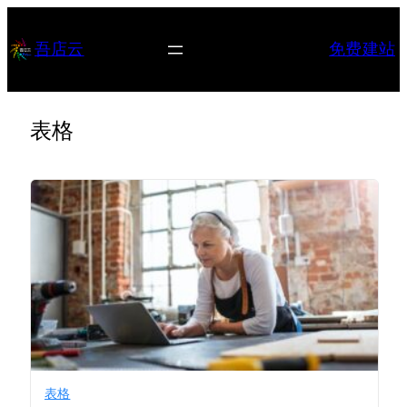
跳
至
吾店云
免费建站
内
容
表格
表格