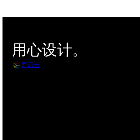
章
分
页
用心设计。
吾店云