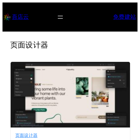
跳
至
吾店云
免费建站
内
容
页面设计器
页面设计器