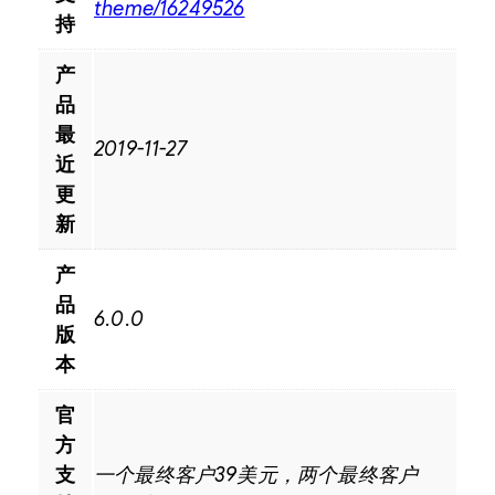
theme/16249526
持
产
品
最
2019-11-27
近
更
新
产
品
6.0.0
版
本
官
方
支
一个最终客户39美元，两个最终客户