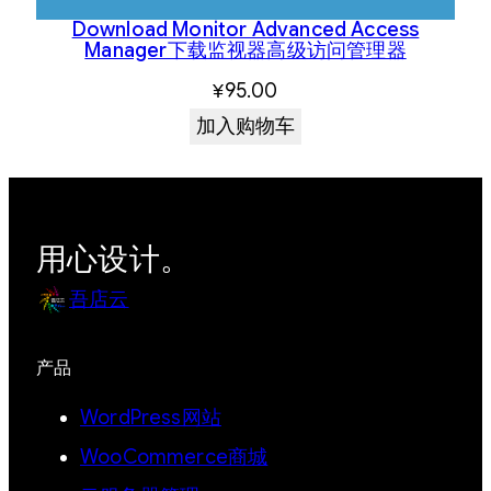
Download Monitor Advanced Access
Manager下载监视器高级访问管理器
¥
95.00
加入购物车
用心设计。
吾店云
产品
WordPress网站
WooCommerce商城