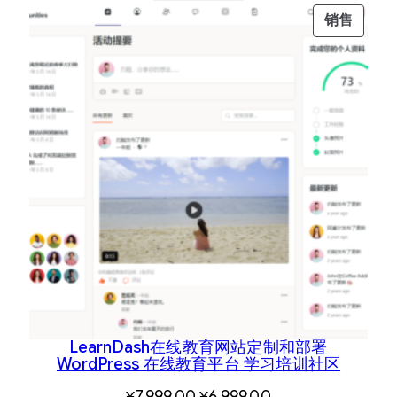
促
销售
销
产
品
LearnDash在线教育网站定制和部署
WordPress 在线教育平台 学习培训社区
原
当