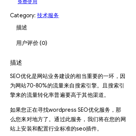
：
格
免费使用
¥
为
Category:
技术服务
3
：
描述
9
¥
9
2
用户评价 (0)
.
9
描述
0
9
0
.
SEO优化是网站业务建设的相当重要的一环，因
。
0
为网站70-80%的流量来自搜索引擎。且搜索引
擎来的流量转化率普遍要高于其他渠道。
0
。
如果您正在寻找wordpress SEO优化服务，那
么您来对地方了。通过此服务，我们将在您的网
站上安装和配置行业标准的seo插件。