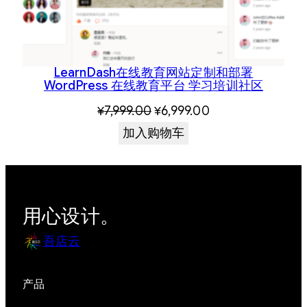
LearnDash在线教育网站定制和部署
WordPress 在线教育平台 学习培训社区
原
当
¥
7,999.00
¥
6,999.00
价
前
加入购物车
为：
价
¥7,999.00。
格
为：
用心设计。
¥6,999.00。
吾店云
产品