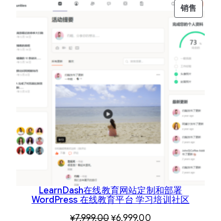
促
销售
销
产
品
LearnDash在线教育网站定制和部署
WordPress 在线教育平台 学习培训社区
原
当
¥
7,999.00
¥
6,999.00