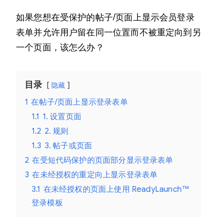
如果您想在受保护的帖子/页面上显示会员登录
表单并允许用户留在同一位置而不被重定向到另
一个页面，该怎么办？
目录
隐藏
1
在帖子/页面上显示登录表单
1.1
1. 设置页面
1.2
2. 规则
1.3
3. 帖子或页面
2
在受短代码保护的页面部分显示登录表单
3
在未经授权的重定向上显示登录表单
3.1
在未经授权的页面上使用 ReadyLaunch™
登录模板