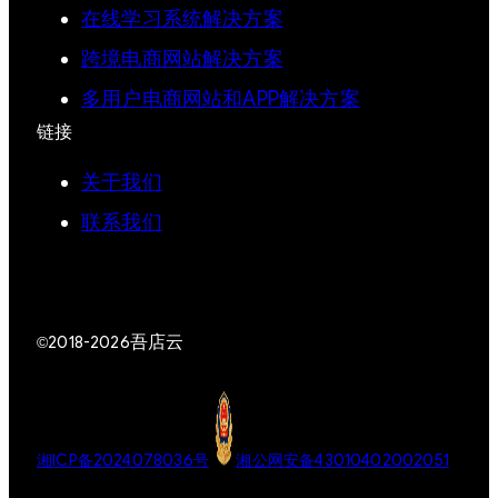
在线学习系统解决方案
跨境电商网站解决方案
多用户电商网站和APP解决方案
链接
关于我们
联系我们
吾店云
©2018-2026
湘ICP备2024078036号
湘公网安备43010402002051