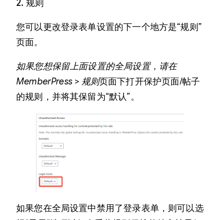
2. 规则
您可以更改登录表单设置的下一个地方是“规则”
页面。
如果您想保留上面设置的全局设置，请在
MemberPress > 规则
页面下打开保护页面/帖子
的规则，并将其保留为“默认”。
如果您在全局设置中禁用了登录表单，则可以选