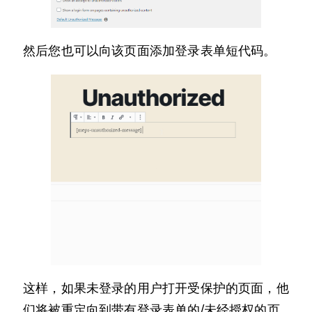
然后您也可以向该页面添加登录表单短代码。
这样，如果未登录的用户打开受保护的页面，他
们将被重定向到带有登录表单的/未经授权的页