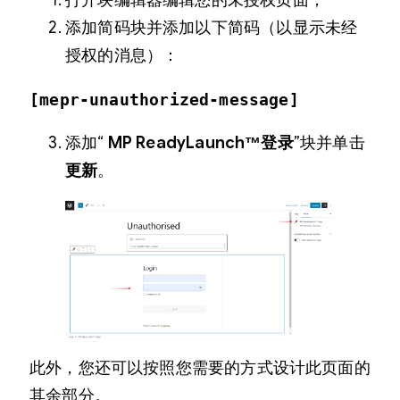
打开块编辑器编辑您的未授权页面；
添加简码块并添加以下简码（以显示未经
授权的消息）：
[mepr-unauthorized-message]
添加“
MP ReadyLaunch™登录
”块并单击
更新
。
此外，您还可以按照您需要的方式设计此页面的
其余部分。