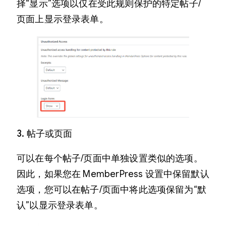
择“显示”选项以仅在受此规则保护的特定帖子/
页面上显示登录表单。
3. 帖子或页面
可以在每个帖子/页面中单独设置类似的选项。
因此，如果您在 MemberPress 设置中保留默认
选项，您可以在帖子/页面中将此选项保留为“默
认”以显示登录表单。