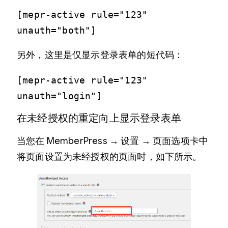
[mepr-active rule="123" 
unauth="both"] 
另外，这里是仅显示登录表单的短代码：
[mepr-active rule="123" 
unauth="login"]
在未经授权的重定向上显示登录表单
当您在 MemberPress → 设置 → 页面选项卡中
将页面设置为未经授权的页面时，如下所示。