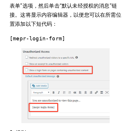
表单”选项，然后单击“默认未经授权的消息”链
接。这将显示内容编辑器，以便您可以在所需位
置添加以下短代码：
[mepr-login-form]