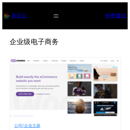
跳
至
吾店云
免费建站
内
容
企业级电子商务
公司/企业主题