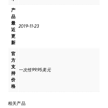
产
品
最
2019-11-23
近
更
新
官
方
支
一次性99.95美元
持
价
格
相关产品