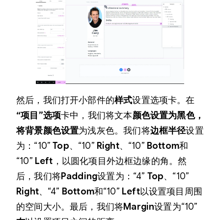
然后，我们打开小部件的
样式
设置选项卡。在
“项目”选项
卡中，我们将文本
颜色设置为黑色，
将
背景颜色设置
为浅灰色。我们将
边框半径
设置
为：“10”
Top
、“10”
Right
、“10”
Bottom
和
“10”
Left
，以圆化项目外边框边缘的角。然
后，我们将
Padding
设置为：“4”
Top
、“10”
Right
、“4”
Bottom
和“10”
Left
以设置项目周围
的空间大小。最后，我们将
Margin
设置为“10”